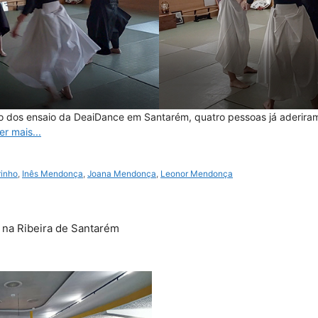
o dos ensaio da DeaiDance em Santarém, quatro pessoas já aderiram
er mais...
rinho
,
Inês Mendonça
,
Joana Mendonça
,
Leonor Mendonça
 na Ribeira de Santarém