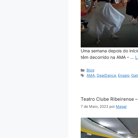
Uma semana depois do iníci
têm decorrido na AMA – …
L
Categorias
Blog
Etiquetas
AMA
,
DeaiDance
,
Ensaio
,
Gal
Teatro Clube Ribeirense –
7 de Maio, 2023
por
Magal