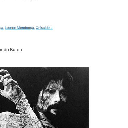
ça
,
Leonor Mendonça
,
Oniscideia
or do Butoh